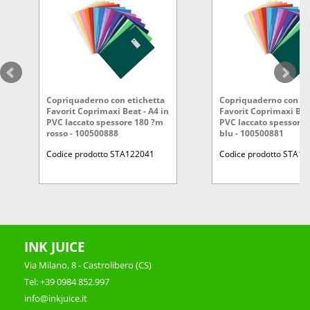
Copriquaderno con etichetta
Copriquaderno con et
Favorit Coprimaxi Beat - A4 in
Favorit Coprimaxi Beat
PVC laccato spessore 180 ?m
PVC laccato spessore
rosso - 100500888
blu - 100500881
Codice prodotto STA122041
Codice prodotto STA1
INK JUICE
Via Milano, 8 - Castrolibero (CS)
Tel: +39 0984 852.997
info@inkjuice.it