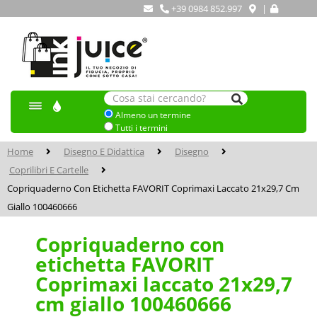
+39 0984 852.997
|
Almeno un termine
Tutti i termini
Home
Disegno E Didattica
Disegno
Coprilibri E Cartelle
Copriquaderno Con Etichetta FAVORIT Coprimaxi Laccato 21x29,7 Cm
Giallo 100460666
Copriquaderno con
etichetta FAVORIT
Coprimaxi laccato 21x29,7
cm giallo 100460666