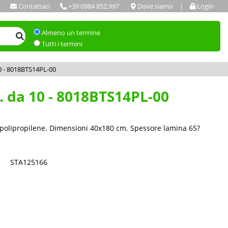
Contattaci
+39 0984 852.997
Dove siamo
|
Login
Almeno un termine
Tutti i termini
10 - 8018BTS14PL-00
. da 10 - 8018BTS14PL-00
e polipropilene. Dimensioni 40x180 cm. Spessore lamina 65?
STA125166