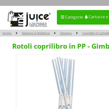
Cartucce e
Categorie
Home
Disegno E Didattica
Disegno
Coprilibri E Cartell
Rotoli coprilibro in PP - Gi