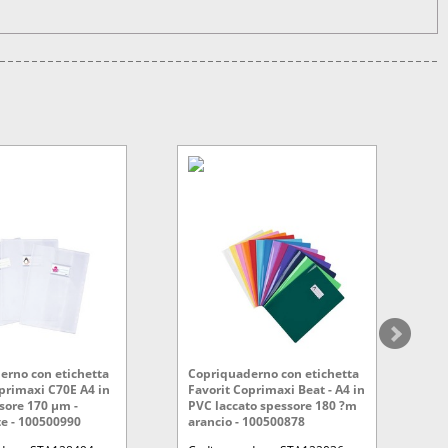
erno con etichetta
Copriquaderno con etichetta
C
primaxi C70E A4 in
Favorit Coprimaxi Beat - A4 in
F
sore 170 µm -
PVC laccato spessore 180 ?m
P
te - 100500990
arancio - 100500878
b