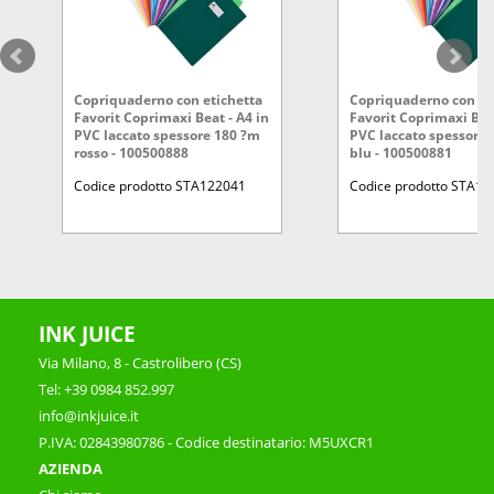
Copriquaderno con etichetta
Copriquaderno con et
Favorit Coprimaxi Beat - A4 in
Favorit Coprimaxi Beat
PVC laccato spessore 180 ?m
PVC laccato spessore
rosso - 100500888
blu - 100500881
Codice prodotto STA122041
Codice prodotto STA1
INK JUICE
Via Milano, 8 - Castrolibero (CS)
Tel: +39 0984 852.997
info@inkjuice.it
P.IVA: 02843980786 - Codice destinatario: M5UXCR1
AZIENDA