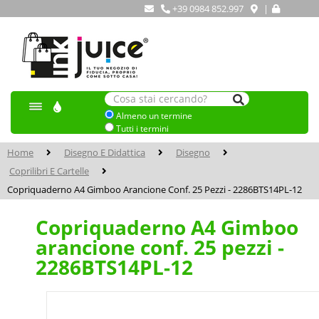
+39 0984 852.997
|
Almeno un termine
Tutti i termini
Home
Disegno E Didattica
Disegno
Coprilibri E Cartelle
Copriquaderno A4 Gimboo Arancione Conf. 25 Pezzi - 2286BTS14PL-12
Copriquaderno A4 Gimboo
arancione conf. 25 pezzi -
2286BTS14PL-12