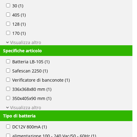
30
(1)
405
(1)
128
(1)
170
(1)
Visualizza altro
Specifiche articolo
Batteria LB-105
(1)
Safescan 2250
(1)
Verificatore di banconote
(1)
336x368x80 mm
(1)
350x405x90 mm
(1)
Visualizza altro
Tipo di batteria
DC12V 800mA
(1)
alimentazione 100 - 240 Vac/50 - 60Hz
(1)