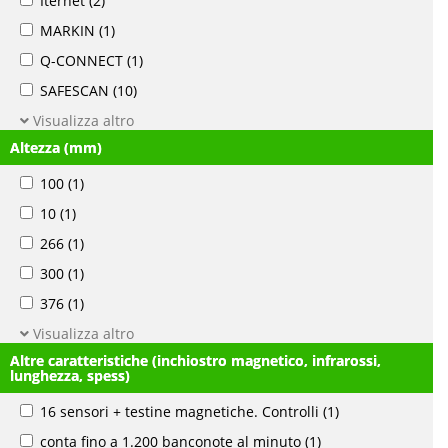
Iternet
(2)
MARKIN
(1)
Q-CONNECT
(1)
SAFESCAN
(10)
Visualizza altro
Altezza (mm)
100
(1)
10
(1)
266
(1)
300
(1)
376
(1)
Visualizza altro
Altre caratteristiche (inchiostro magnetico, infrarossi,
lunghezza, spess)
16 sensori + testine magnetiche. Controlli
(1)
conta fino a 1.200 banconote al minuto
(1)