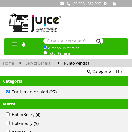
+39 0984 852.997
|
Almeno un termine
Tutti i termini
Home
Servizi Generali
Punto Vendita
Categorie e filtri
Categoria
Trattamento valori
(27)
Marca
HolenBecky
(4)
Holenburg
(9)