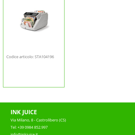
Codice articolo: STA104196
INK JUICE
Via Milano, 8 - Castrolibero (CS)
Tel: +39 0984 852.997
info@inkjuice.it