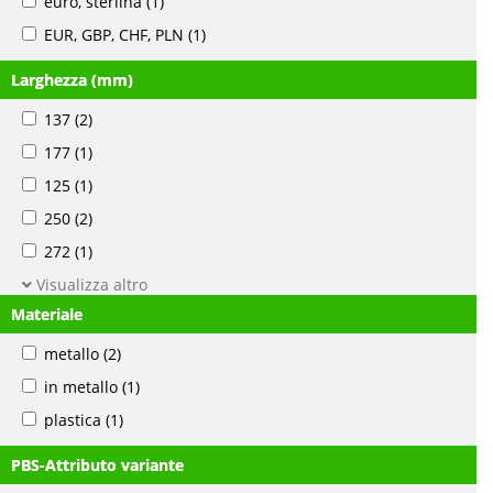
euro, sterlina
(1)
EUR, GBP, CHF, PLN
(1)
Larghezza (mm)
137
(2)
177
(1)
125
(1)
250
(2)
272
(1)
Visualizza altro
Materiale
metallo
(2)
in metallo
(1)
plastica
(1)
PBS-Attributo variante