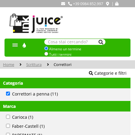
+39 0984 852.997
|
Almeno un termine
Tutti i termini
Home
Scrittura
Correttori
Categorie e filtri
Categoria
Correttori a penna
(11)
Marca
Carioca
(1)
Faber-Castell
(1)