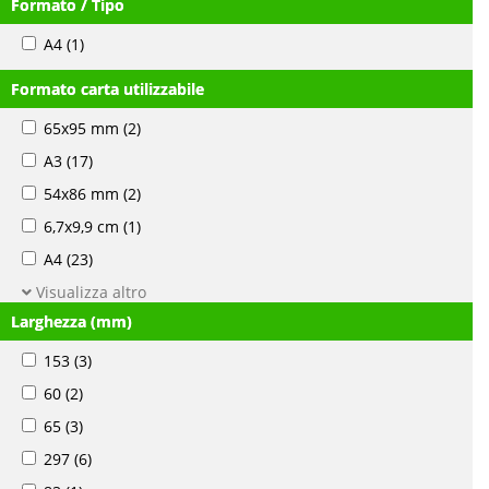
Formato / Tipo
A4
(1)
Formato carta utilizzabile
65x95 mm
(2)
A3
(17)
54x86 mm
(2)
6,7x9,9 cm
(1)
A4
(23)
Visualizza altro
Larghezza (mm)
153
(3)
60
(2)
65
(3)
297
(6)