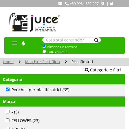
+39 0984 852.997
|
Almeno un termine
Tutti i termini
Home
Macchine Per Ufficio
Plastificatrici
Categorie e filtri
Categoria
Pouches per plastificatrici
(65)
Marca
-
(3)
FELLOWES
(23)