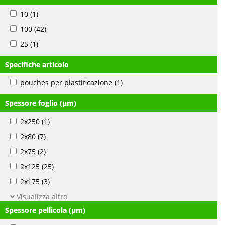
10
(1)
100
(42)
25
(1)
Specifiche articolo
pouches per plastificazione
(1)
Spessore foglio (µm)
2x250
(1)
2x80
(7)
2x75
(2)
2x125
(25)
2x175
(3)
Visualizza altro
Spessore pellicola (µm)