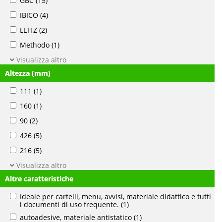
GBC
(15)
IBICO
(4)
LEITZ
(2)
Methodo
(1)
Visualizza altro
Altezza (mm)
111
(1)
160
(1)
90
(2)
426
(5)
216
(5)
Visualizza altro
Altre caratteristiche
Ideale per cartelli, menu, avvisi, materiale didattico e tutti
i documenti di uso frequente.
(1)
autoadesive, materiale antistatico
(1)