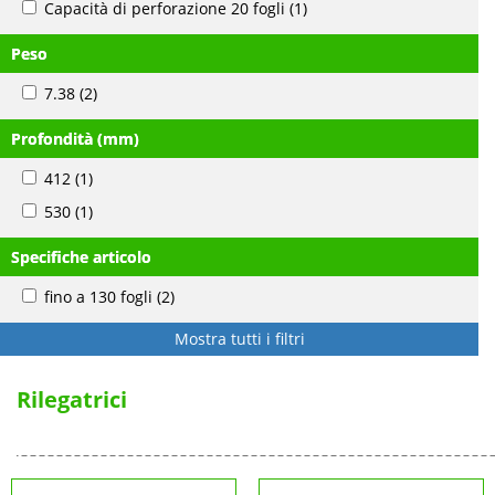
Capacità di perforazione 20 fogli
(1)
Peso
7.38
(2)
Profondità (mm)
412
(1)
530
(1)
Specifiche articolo
fino a 130 fogli
(2)
Mostra tutti i filtri
Rilegatrici