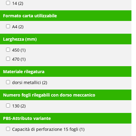
14
(2)
Formato carta utilizzabile
A4
(2)
Larghezza (mm)
450
(1)
470
(1)
Materiale rilegatura
dorsi metallici
(2)
Numero fogli rilegabili con dorso meccanico
130
(2)
PBS-Attributo variante
Capacità di perforazione 15 fogli
(1)