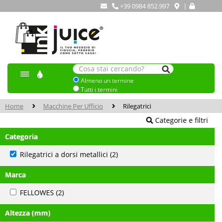
+39 0984 852.997
|
Almeno un termine
Tutti i termini
Home
Macchine Per Ufficio
Rilegatrici
Categorie e filtri
Categoria
Rilegatrici a dorsi metallici
(2)
Marca
FELLOWES
(2)
Altezza (mm)