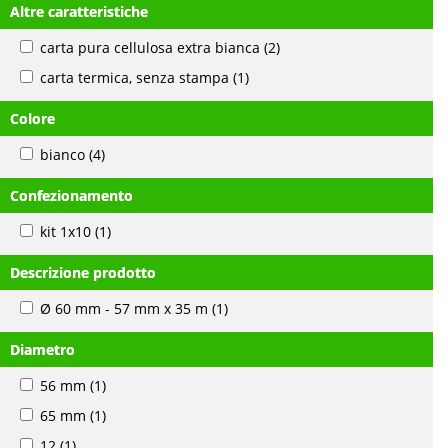
Altre caratteristiche
carta pura cellulosa extra bianca
(2)
carta termica, senza stampa
(1)
Colore
bianco
(4)
Confezionamento
kit 1x10
(1)
Descrizione prodotto
Ø 60 mm - 57 mm x 35 m
(1)
Diametro
56 mm
(1)
65 mm
(1)
12
(1)