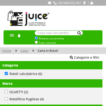
+39 0984 852.997
|
Almeno un termine
Tutti i termini
Home
Carta
Carta In Rotoli
Categorie e filtri
Categoria
Rotoli calcolatrice
(6)
Marca
OLIVETTI
(2)
Rotolificio Pugliese
(4)