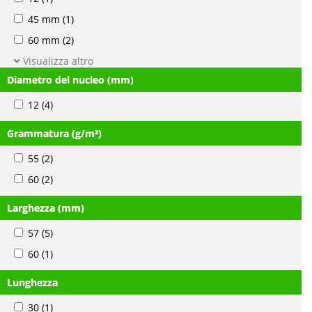
45 mm
(1)
60 mm
(2)
Visualizza altro
Diametro del nucleo (mm)
12
(4)
Grammatura (g/m²)
55
(2)
60
(2)
Larghezza (mm)
57
(5)
60
(1)
Lunghezza
30
(1)