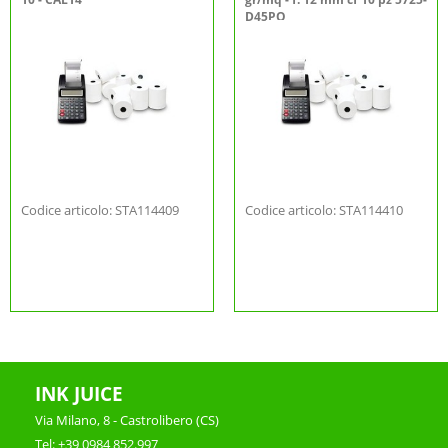
D45PQ
Codice articolo: STA114409
Codice articolo: STA114410
INK JUICE
Via Milano, 8 - Castrolibero (CS)
Tel: +39 0984 852.997