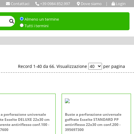
Contattaci
+39 0984 852.997
Dove siamo
|
Login
Almeno un termine
Tutti i termini
Record 1-40 da 66. Visualizzazione
per pagina
 a perforazione universale
Buste a perforazione universale
ate Esselte DELUXE 22x30 cm
goffrate Esselte STANDARD PP
rente antiriflesso conf.100 -
antiriflesso 22x30 cm conf.200 -
7600
395697300