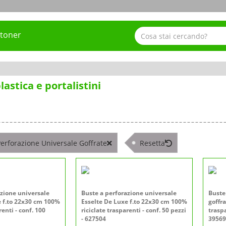
 toner
lastica e portalistini
erforazione Universale Goffrate
Resetta
azione universale
Buste a perforazione universale
Buste
e f.to 22x30 cm 100%
Esselte De Luxe f.to 22x30 cm 100%
goffr
renti - conf. 100
riciclate trasparenti - conf. 50 pezzi
traspa
- 627504
39569