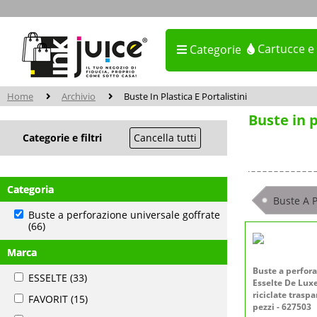
Cartucce e
Categorie
Home
Archivio
Buste In Plastica E Portalistini
Buste in p
Categorie e filtri
Cancella tutti
Categoria
Buste A P
Buste a perforazione universale goffrate
(66)
Marca
Buste a perfor
ESSELTE
(33)
Esselte De Lux
riciclate traspa
FAVORIT
(15)
pezzi - 627503