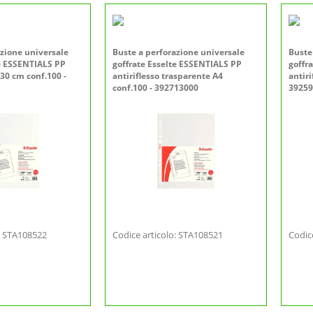
azione universale
Buste a perforazione universale
Buste
te ESSENTIALS PP
goffrate Esselte ESSENTIALS PP
goffr
x30 cm conf.100 -
antiriflesso trasparente A4
antiri
conf.100 - 392713000
39259
o: STA108522
Codice articolo: STA108521
Codic