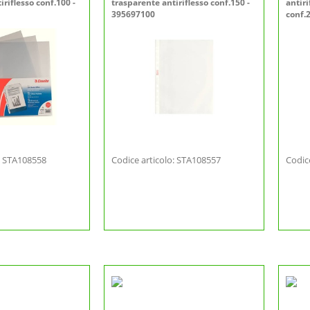
iriflesso conf.100 -
trasparente antiriflesso conf.150 -
antir
395697100
conf.
o: STA108558
Codice articolo: STA108557
Codic