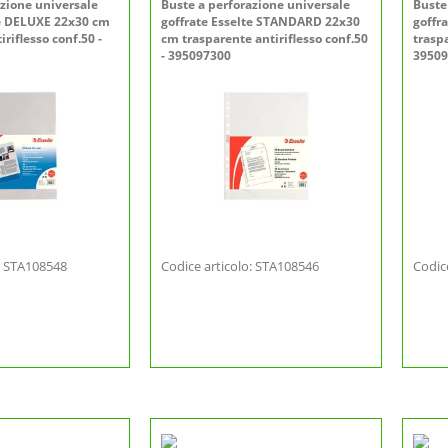
azione universale
Buste a perforazione universale
Buste
te DELUXE 22x30 cm
goffrate Esselte STANDARD 22x30
goffr
riflesso conf.50 -
cm trasparente antiriflesso conf.50
traspa
- 395097300
39509
o: STA108548
Codice articolo: STA108546
Codic