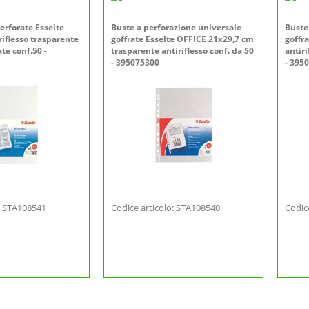
erforate Esselte
Buste a perforazione universale
Buste
iflesso trasparente
goffrate Esselte OFFICE 21x29,7 cm
goffr
te conf.50 -
trasparente antiriflesso conf. da 50
antiri
- 395075300
- 395
o: STA108541
Codice articolo: STA108540
Codic