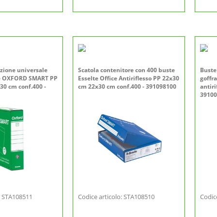
azione universale
Scatola contenitore con 400 buste
Buste
lte OXFORD SMART PP
Esselte Office Antiriflesso PP 22x30
goffr
x30 cm conf.400 -
cm 22x30 cm conf.400 - 391098100
antiri
39100
o: STA108511
Codice articolo: STA108510
Codic