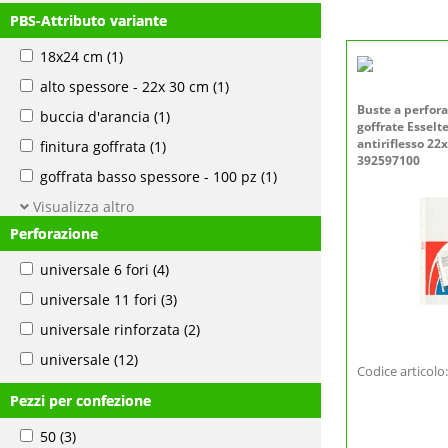
PBS-Attributo variante
18x24 cm
(1)
alto spessore - 22x 30 cm
(1)
Buste a perfor
buccia d'arancia
(1)
goffrate Esselt
antiriflesso 22
finitura goffrata
(1)
392597100
goffrata basso spessore - 100 pz
(1)
Visualizza altro
Perforazione
universale 6 fori
(4)
universale 11 fori
(3)
universale rinforzata
(2)
universale
(12)
Codice articol
Pezzi per confezione
50
(3)