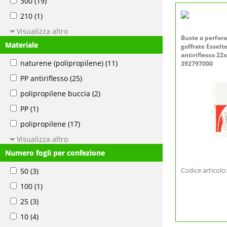
300
(19)
210
(1)
Visualizza altro
Buste a perfor
Materiale
goffrate Essel
antiriflesso 22
naturene (polipropilene)
(11)
392797000
PP antiriflesso
(25)
polipropilene buccia
(2)
PP
(1)
polipropilene
(17)
Visualizza altro
Numero fogli per confezione
Codice articol
50
(3)
100
(1)
25
(3)
10
(4)