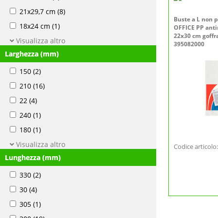
21x29,7 cm
(8)
Buste a L non p
18x24 cm
(1)
OFFICE PP antir
22x30 cm goffra
Visualizza altro
395082000
Larghezza (mm)
150
(2)
210
(16)
22
(4)
240
(1)
180
(1)
Visualizza altro
Codice articol
Lunghezza (mm)
330
(2)
30
(4)
305
(1)