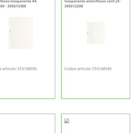
iflesso trasparente A4
trasparente antiriflesso conf.25 -
200 - 395613300
395612200
e articolo: STA108550
Codice articolo: STA108549