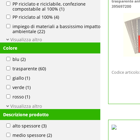
trasparente ant
PP riciclato e riciclabile, confezione
395697200
compostabile al 100%
(1)
PP riciclato al 100%
(4)
impiego di materiali a bassissimo impatto
ambientale
(22)
Visualizza altro
Colore
blu
(2)
trasparente
(60)
Codice articol
giallo
(1)
verde
(1)
rosso
(1)
Visualizza altro
Descrizione prodotto
alto spessore
(3)
medio spessore
(2)