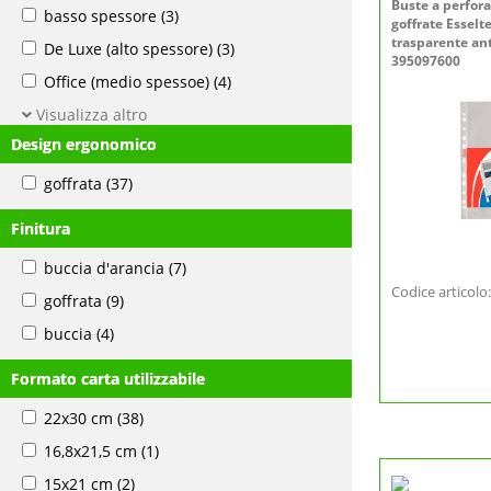
Buste a perfor
basso spessore
(3)
goffrate Essel
trasparente anti
De Luxe (alto spessore)
(3)
395097600
Office (medio spessoe)
(4)
Visualizza altro
Design ergonomico
goffrata
(37)
Finitura
buccia d'arancia
(7)
Codice articol
goffrata
(9)
buccia
(4)
Formato carta utilizzabile
22x30 cm
(38)
16,8x21,5 cm
(1)
15x21 cm
(2)