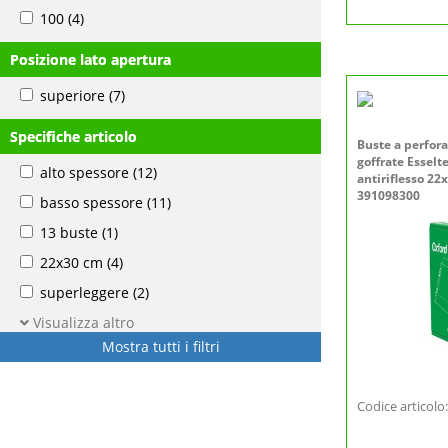
100
(4)
Posizione lato apertura
superiore
(7)
Specifiche articolo
Buste a perfor
goffrate Esse
alto spessore
(12)
antiriflesso 22
391098300
basso spessore
(11)
13 buste
(1)
22x30 cm
(4)
superleggere
(2)
Visualizza altro
Mostra tutti i filtri
Codice articol