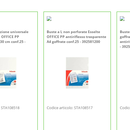
azione universale
Buste a L non perforate Esselte
Buste
e OFFICE PP
OFFICE PP antiriflesso trasparente
goffr
x30 cm conf.25 -
A4 goffrate conf.25 - 392581200
antiri
- 392
o: STA108518
Codice articolo: STA108517
Codic